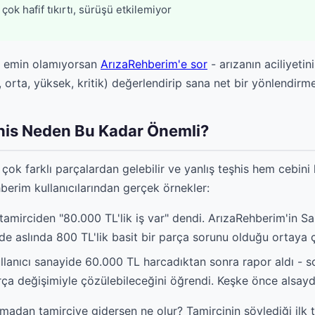
çok hafif tıkırtı, sürüşü etkilemiyor
mi emin olamıyorsan
ArızaRehberim'e sor
- arızanın aciliyetin
 orta, yüksek, kritik) değerlendirip sana net bir yönlendirme
his Neden Bu Kadar Önemli?
i çok farklı parçalardan gelebilir ve yanlış teşhis hem cebini
berim kullanıcılarından gerçek örnekler:
ı tamirciden "80.000 TL'lik iş var" dendi. ArızaRehberim'in S
de aslında 800 TL'lik basit bir parça sorunu olduğu ortaya ç
llanıcı sanayide 60.000 TL harcadıktan sonra rapor aldı - 
arça değişimiyle çözülebileceğini öğrendi. Keşke önce alsay
madan tamirciye gidersen ne olur? Tamircinin söylediği ilk te