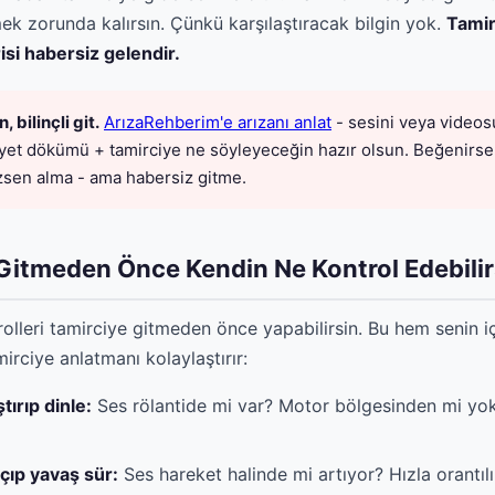
mek zorunda kalırsın. Çünkü karşılaştıracak bilgin yok.
Tamir
isi habersiz gelendir.
 bilinçli git.
ArızaRehberim'e arızanı anlat
- sesini veya video
iyet dökümü + tamirciye ne söyleyeceğin hazır olsun. Beğenirs
sen alma - ama habersiz gitme.
Gitmeden Önce Kendin Ne Kontrol Edebilir
olleri tamirciye gitmeden önce yapabilirsin. Bu hem senin içi
irciye anlatmanı kolaylaştırır:
tırıp dinle:
Ses rölantide mi var? Motor bölgesinden mi yok
çıp yavaş sür:
Ses hareket halinde mi artıyor? Hızla orantıl