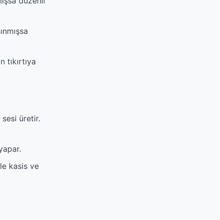
ışsa düzenli
şınmışsa
 tıkırtıya
sesi üretir.
 yapar.
le kasis ve