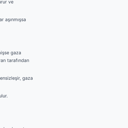
urur ve
ar aşınmışsa
mişse gaza
yan tarafından
ensizleşir, gaza
lur.