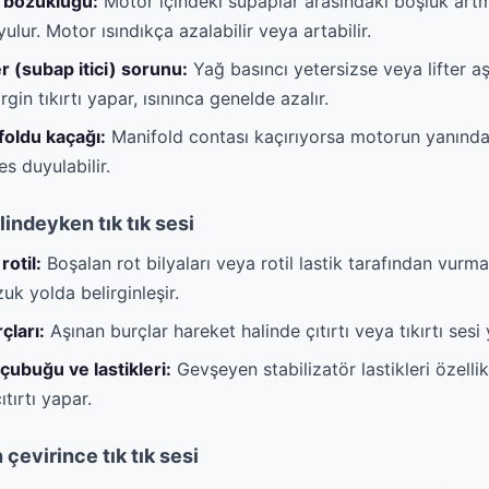
 bozukluğu:
Motor içindeki supaplar arasındaki boşluk artm
uyulur. Motor ısındıkça azalabilir veya artabilir.
ter (subap itici) sorunu:
Yağ basıncı yetersizse veya lifter a
gin tıkırtı yapar, ısınınca genelde azalır.
oldu kaçağı:
Manifold contası kaçırıyorsa motorun yanından
es duyulabilir.
lindeyken tık tık sesi
rotil:
Boşalan rot bilyaları veya rotil lastik tarafından vurma 
k yolda belirginleşir.
çları:
Aşınan burçlar hareket halinde çıtırtı veya tıkırtı sesi
 çubuğu ve lastikleri:
Gevşeyen stabilizatör lastikleri özellik
tırtı yapar.
çevirince tık tık sesi