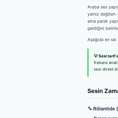
Araba ses yapıy
yalnız değilsin 
ama panik yapm
geldiğini belirle
Aşağıda en sık k
💡 Sesi tari
frekans anali
sesi direkt 
Sesin Zam
🔧 Rölantide 