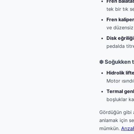
Fren balata
tek bir tık s
Fren kalipe
ve düzensiz f
Disk eğriliği
pedalda titre
❄️ Soğukken t
Hidrolik lift
Motor ısındı
Termal gen
boşluklar ka
Gördüğün gibi a
anlamak için se
mümkün.
Arıza