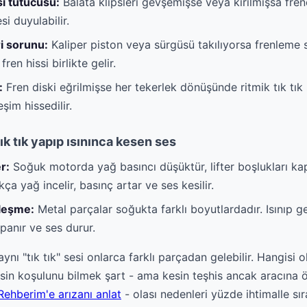
sı tutucusu:
Balata klipsleri gevşemişse veya kırılmışsa fren
esi duyulabilir.
ri sorunu:
Kaliper piston veya sürgüsü takılıyorsa frenleme sı
ren hissi birlikte gelir.
:
Fren diski eğrilmişse her tekerlek dönüşünde ritmik tık tık 
şim hissedilir.
ık tık yapıp ısınınca kesen ses
er:
Soğuk motorda yağ basıncı düşüktür, lifter boşlukları ka
kça yağ incelir, basınç artar ve ses kesilir.
leşme:
Metal parçalar soğukta farklı boyutlardadır. Isınıp g
panır ve ses durur.
ynı "tık tık" sesi onlarca farklı parçadan gelebilir. Hangisi 
sin koşulunu bilmek şart - ama kesin teşhis ancak aracına öz
Rehberim'e arızanı anlat
- olası nedenleri yüzde ihtimalle sır