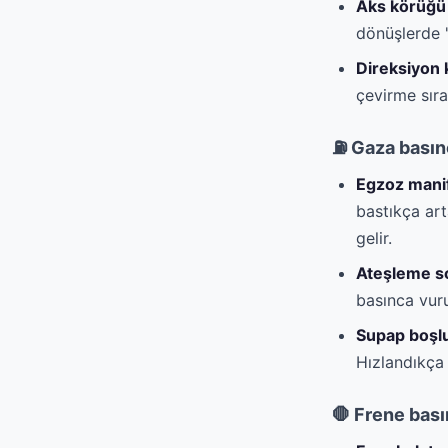
Aks körüğü 
dönüşlerde "t
Direksiyon 
çevirme sıra
⛽ Gaza basınc
Egzoz manif
bastıkça art
gelir.
Ateşleme s
basınca vurun
Supap boşl
Hızlandıkça 
🛑 Frene basın