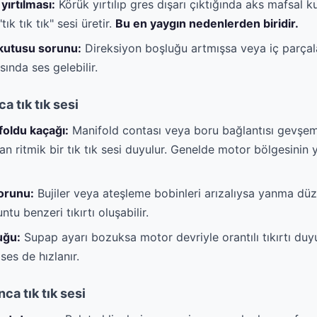
yırtılması:
Körük yırtılıp gres dışarı çıktığında aks mafsal k
ık tık tık" sesi üretir.
Bu en yaygın nedenlerden biridir.
kutusu sorunu:
Direksiyon boşluğu artmışsa veya iç parçal
sında ses gelebilir.
a tık tık sesi
oldu kaçağı:
Manifold contası veya boru bağlantısı gevşe
an ritmik bir tık tık sesi duyulur. Genelde motor bölgesinin 
orunu:
Bujiler veya ateşleme bobinleri arızalıysa yanma düz
tu benzeri tıkırtı oluşabilir.
uğu:
Supap ayarı bozuksa motor devriyle orantılı tıkırtı duyu
ses de hızlanır.
ca tık tık sesi