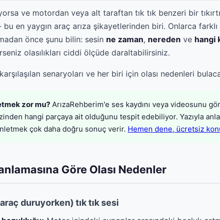
orsa ve motordan veya alt taraftan tık tık benzeri bir tıkır
- bu en yaygın araç arıza şikayetlerinden biri. Onlarca farklı 
adan önce şunu bilin: sesin
ne zaman
,
nereden
ve
hangi 
rseniz olasılıkları ciddi ölçüde daraltabilirsiniz.
arşılaşılan senaryoları ve her biri için olası nedenleri bulac
f etmek zor mu?
ArızaRehberim'e ses kaydını veya videosunu gö
zinden hangi parçaya ait olduğunu tespit edebiliyor. Yazıyla an
dinletmek çok daha doğru sonuç verir.
Hemen dene, ücretsiz konu
anlamasına Göre Olası Nedenler
(araç duruyorken) tık tık sesi