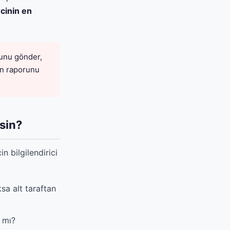
cinin en
sunu gönder,
en raporunu
sin?
n bilgilendirici
sa alt taraftan
ı mı?