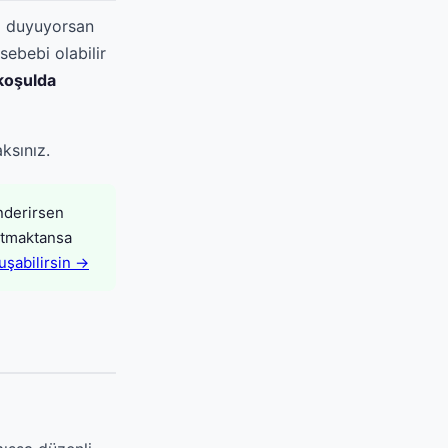
tı duyuyorsan
sebebi olabilir
koşulda
aksınız.
nderirsen
latmaktansa
şabilirsin →