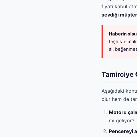
fiyatı kabul et
sevdiği müşter
Haberin olsun,
teşhis + mal
al, beğenmez
Tamirciye 
Aşağıdaki kontr
olur hem de tam
Motoru çalış
mı geliyor?
Pencereyi a