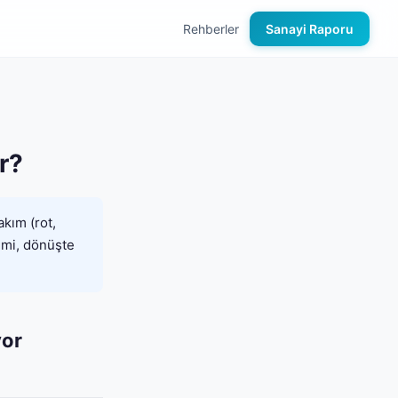
Rehberler
Sanayi Raporu
r?
akım (rot,
 mi, dönüşte
yor