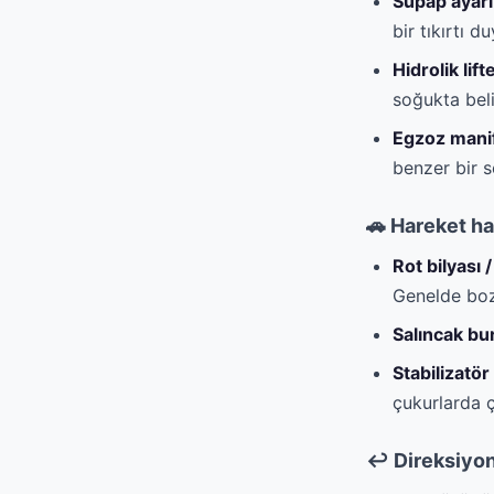
Supap ayarı
bir tıkırtı d
Hidrolik lif
soğukta belir
Egzoz manif
benzer bir s
🚗 Hareket ha
Rot bilyası / 
Genelde bozu
Salıncak bur
Stabilizatör
çukurlarda çı
↩️ Direksiyon 