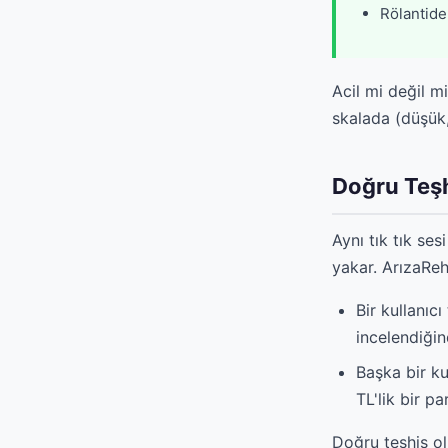
Rölantide 
Acil mi değil 
skalada (düşük,
Doğru Teş
Aynı tık tık ses
yakar. ArızaReh
Bir kullanıc
incelendiğin
Başka bir ku
TL'lik bir p
Doğru teşhis ol