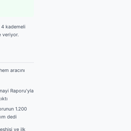
i 4 kademeli
 veriyor.
 hem aracını
anayi Raporu'yla
ıktı
sorunun 1.200
dım dedi
şhisi ve ilk