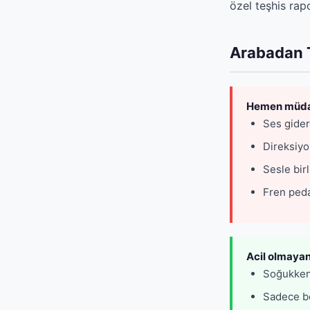
özel teşhis rapo
Arabadan T
Hemen müdah
Ses gider
Direksiyo
Sesle bir
Fren peda
Acil olmayan
Soğukken 
Sadece bo