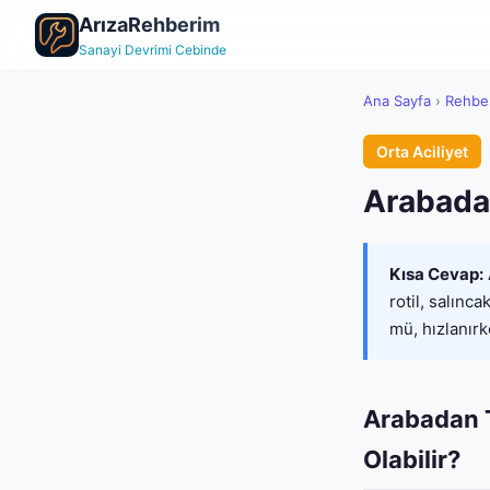
ArızaRehberim
Sanayi Devrimi Cebinde
Ana Sayfa
›
Rehbe
Orta Aciliyet
Arabadan
Kısa Cevap:
rotil, salınc
mü, hızlanır
Arabadan T
Olabilir?