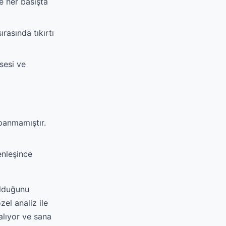
e her basışta
rasında tıkırtı
sesi ve
panmamıştır.
enleşince
olduğunu
el analiz ile
alıyor ve sana