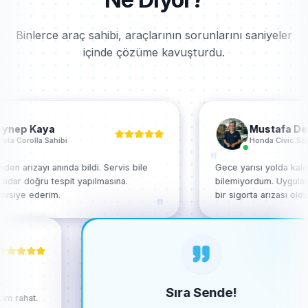
Binlerce araç sahibi, araçlarının sorunlarını saniyeler
içinde çözüme kavuşturdu.
ep Kaya
Mustafa Demir
Corolla Sahibi
Honda Civic Sahibi
"
arızayı anında bildi. Servis bile
Gece yarısı yolda kaldım,
ar doğru tespit yapılmasına.
bilemiyordum. Uygulama s
iye ederim.
bir sigorta arızası olduğu
"
 diye
Sıra Sende!
, içim rahat.