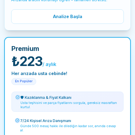
Analize Başla
Premium
₺223
/
aylık
Her arızada usta cebinde!
En Popüler
🛡️ Kazıklanma & Fiyat Kalkanı
Usta teşhisini ve parça fiyatlarını sorgula, gereksiz masraftan
kurtul.
7/24 Kişisel Arıza Danışmanı
Günde 500 mesaj hakkı ile dilediğin kadar sor, anında cevap
al.