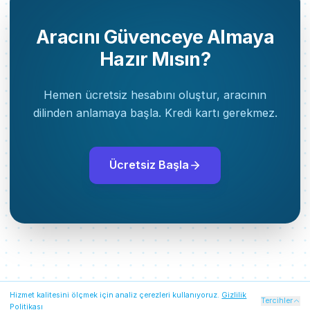
Aracını Güvenceye Almaya
Hazır Mısın?
Hemen ücretsiz hesabını oluştur, aracının
dilinden anlamaya başla. Kredi kartı gerekmez.
Ücretsiz Başla
Hizmet kalitesini ölçmek için analiz çerezleri kullanıyoruz.
Gizlilik
Zorunlu Çerezler
Her zaman açık
Tercihler
Politikası