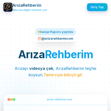
ArızaRehberim
Giriş Yap
Sanayi Raporu yayında
@arizarehberimcom
Arıza
Rehberim
Arızayı
videoya çek
, ArızaRehberim teşhis
koysun.
Tamirciye bilinçli git.
ariza-rehberim.exe