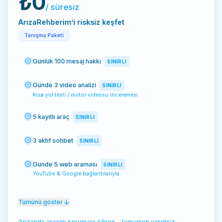
₺0
/
süresiz
ArızaRehberim’i risksiz keşfet
Tanışma Paketi
Günlük 100 mesaj hakkı
SINIRLI
Günde 3 video analizi
SINIRLI
Kısa yol testi / motor videosu incelemesi
5 kayıtlı araç
SINIRLI
3 aktif sohbet
SINIRLI
Günde 5 web araması
SINIRLI
YouTube & Google bağlantılarıyla
Günde 10 görsel analizi
SINIRLI
Tümünü göster
Günde 5 ses analizi
SINIRLI
Arızanda aracını korumayı öğren – tamamen ücretsiz.