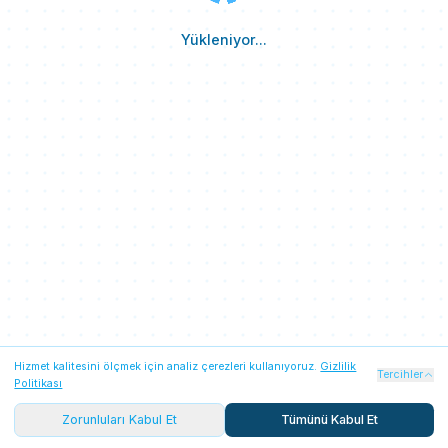
Yükleniyor...
Hizmet kalitesini ölçmek için analiz çerezleri kullanıyoruz.
Gizlilik
Zorunlu Çerezler
Her zaman açık
Tercihler
Politikası
Oturum güvenliği, Firebase kimlik doğrulaması ve temel
platform işlevleri için gereklidir. Her iki seçenekte de
Zorunluları Kabul Et
Tümünü Kabul Et
aktiftir.