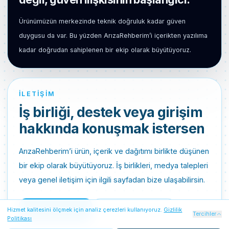
Ürünümüzün merkezinde teknik doğruluk kadar güven
duygusu da var. Bu yüzden ArızaRehberim’i içerikten yazılıma
kadar doğrudan sahiplenen bir ekip olarak büyütüyoruz.
İLETIŞIM
İş birliği, destek veya girişim
hakkında konuşmak istersen
ArızaRehberim’i ürün, içerik ve dağıtımı birlikte düşünen
bir ekip olarak büyütüyoruz. İş birlikleri, medya talepleri
veya genel iletişim için ilgili sayfadan bize ulaşabilirsin.
İletişime Geç
Ana Sayfaya Dön
Hizmet kalitesini ölçmek için analiz çerezleri kullanıyoruz.
Gizlilik
Zorunlu Çerezler
Her zaman açık
Tercihler
Politikası
Oturum güvenliği, Firebase kimlik doğrulaması ve temel