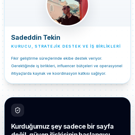
Sadeddin Tekin
KURUCU, STRATEJIK DESTEK VE İŞ BIRLIKLERI
Fikir geliştirme süreçlerinde ekibe destek veriyor.
Gerektiğinde iş birlikleri, influencer bütçeleri ve operasyonel
ihtiyaçlarda kaynak ve koordinasyon katkısı sağlıyor.
Kurduğumuz şey sadece bir sayfa
değil, güven ilişkisinin başlangıcı.