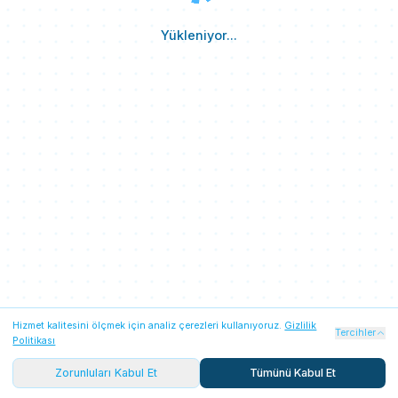
Yükleniyor...
Hizmet kalitesini ölçmek için analiz çerezleri kullanıyoruz.
Gizlilik
Zorunlu Çerezler
Her zaman açık
Tercihler
Politikası
Oturum güvenliği, Firebase kimlik doğrulaması ve temel
platform işlevleri için gereklidir. Her iki seçenekte de
Zorunluları Kabul Et
Tümünü Kabul Et
aktiftir.