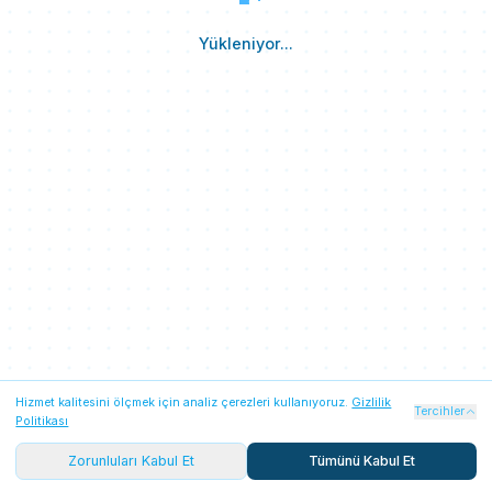
Yükleniyor...
Hizmet kalitesini ölçmek için analiz çerezleri kullanıyoruz.
Gizlilik
Zorunlu Çerezler
Her zaman açık
Tercihler
Politikası
Oturum güvenliği, Firebase kimlik doğrulaması ve temel
platform işlevleri için gereklidir. Her iki seçenekte de
Zorunluları Kabul Et
Tümünü Kabul Et
aktiftir.