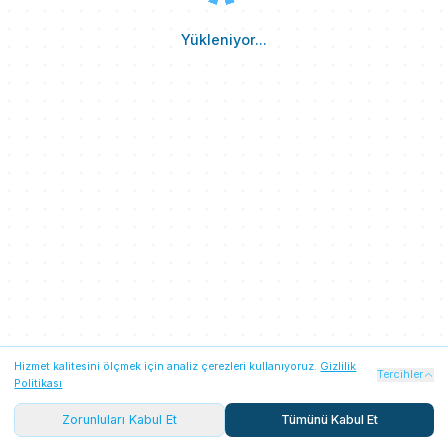
Yükleniyor...
Hizmet kalitesini ölçmek için analiz çerezleri kullanıyoruz.
Gizlilik
Zorunlu Çerezler
Her zaman açık
Tercihler
Politikası
Oturum güvenliği, Firebase kimlik doğrulaması ve temel
platform işlevleri için gereklidir. Her iki seçenekte de
Zorunluları Kabul Et
Tümünü Kabul Et
aktiftir.