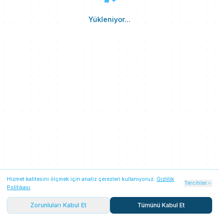
Yükleniyor...
Hizmet kalitesini ölçmek için analiz çerezleri kullanıyoruz.
Gizlilik
Zorunlu Çerezler
Her zaman açık
Tercihler
Politikası
Oturum güvenliği, Firebase kimlik doğrulaması ve temel
platform işlevleri için gereklidir. Her iki seçenekte de
Zorunluları Kabul Et
Tümünü Kabul Et
aktiftir.